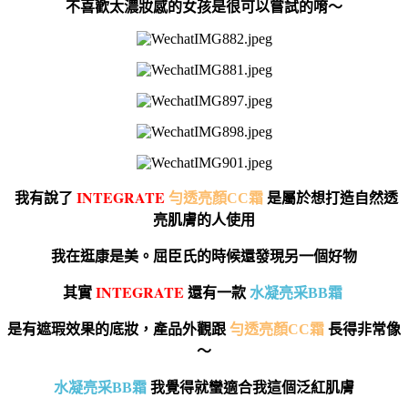
不喜歡太濃妝感的女孩是很可以嘗試的唷～
I
NTEGRATE
我有說了
勻透亮顏CC霜
是屬於想打造自然透
亮肌膚的人使用
我在逛康是美。屈臣氏的時候還發現另一個好物
I
NTEGRATE
其實
還有一款
水凝亮采BB霜
是有遮瑕效果的底妝，產品外觀跟
勻透亮顏CC霜
長得非常像
～
水凝亮采BB霜
我覺得就蠻適合我這個泛紅肌膚