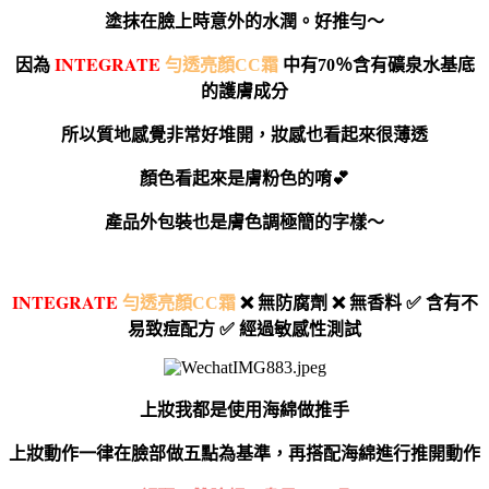
塗抹在臉上時意外的水潤。好推勻～
I
NTEGRATE
因為
勻透亮顏CC霜
中有70％含有礦泉水基底
的護膚成分
所以質地感覺非常好堆開，妝感也看起來很薄透
顏色看起來是膚粉色的唷💕
產品外包裝也是膚色調極簡的字樣～
I
NTEGRATE
勻透亮顏CC霜
❌ 無防腐劑 ❌ 無香料 ✅ 含有不
易致痘配方 ✅ 經過敏感性測試
上妝我都是使用海綿做推手
上妝動作一律在臉部做五點為基準，再搭配海綿進行推開動作