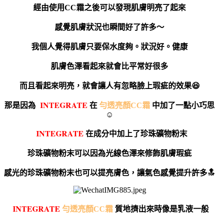
經由使用CC霜之後可以發現肌膚明亮了起來
感覺肌膚狀況也瞬間好了許多～
我個人覺得肌膚只要保水度夠。狀況好。健康
肌膚色澤看起來就會比平常好很多
而且看起來明亮，就會讓人有忽略臉上瑕疵的效果😆
I
NTEGRATE
那是因為
在
勻透亮顏CC霜
中加了一點小巧思
☺️
I
NTEGRATE
在成分中加上了珍珠礦物粉末
珍珠礦物粉末可以因為光線色澤來修飾肌膚瑕疵
感光的珍珠礦物粉末也可以提亮膚色，讓氣色感覺提升許多
🔝
I
NTEGRATE
勻透亮顏CC霜
質地擠出來時像是乳液一般