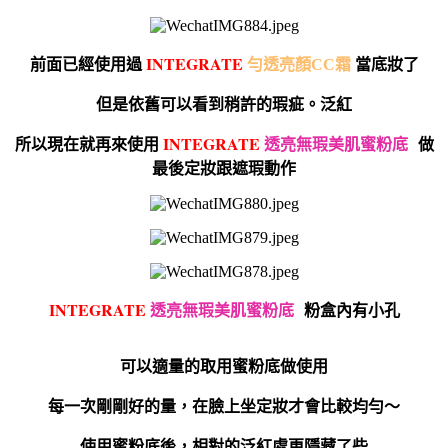
I
NTEGRATE
前面已經使用過
勻透亮顏CC霜
當底妝了
但是依舊可以看到稍許的瑕疵。泛紅
I
NTEGRATE
所以現在就再來使用
透亮無瑕美肌蜜粉底
做
最後定妝跟遮瑕動作
I
NTEGRATE
透亮無瑕美肌蜜粉底
粉盒內有小孔
可以適量的取用蜜粉底做使用
每一次剛剛好的量，在臉上坐定妝才會比較均勻～
使用蜜粉底後，相對的泛紅處更隱藏了些