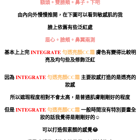
額頭。雙臉頰。鼻子。下吧
由內向外慢慢推開，在下圖可以看到敏感肌的我
臉上依舊有些泛紅處
眉心。臉頰。鼻翼兩測
I
NTEGRATE
基本上上完
勻透亮顏CC霜
膚色有變得比較明
亮及均勻些
及修飾泛紅
I
NTEGRATE
因為
勻透亮顏CC霜
主要妝感打造的是透亮的
妝感
所以遮瑕程度相對不會太高，是普通肌膚剛剛好的程度
I
NTEGRATE
但是
勻透亮顏CC霜
一般時間沒有特別要畫全
妝的話我覺得是剛剛好的☺️
可以打造假素顏的感覺😂