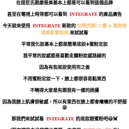
在屈臣氏跟康是美基本上都是可以看到這個品牌
I
NTEGRATE
甚至在電視上時常都可以看到
的產品廣告
I
NTEGRATE
今天就來使用
新款的
勻透亮顏CC霜 & 透亮無
瑕美肌蜜粉底
來試試看
平常我化妝基本上都是簡單底妝➕蜜粉定妝
我平常的妝感都是喜歡走霧粉妝感路線的
因為有些底妝使用完之後
不用蜜粉定妝一下，臉上都很容易黏東西
不曉得大家是有跟我有一樣的困擾
因為我臉上肌膚很敏感，所以有東西在臉上都會癢癢的不舒服
😫
I
NTEGRATE
那我們來試試看
的底妝跟蜜粉吧😃💓