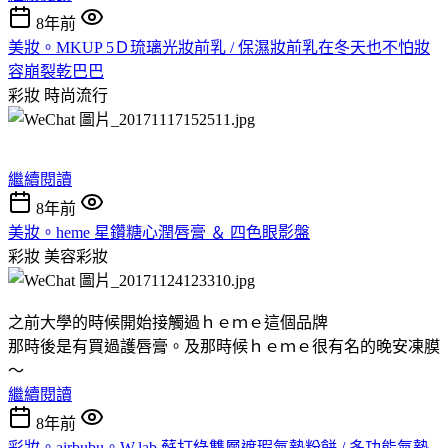
8年前
美妝。MKUP 5Ｄ琉璃光妝前乳 / 保濕妝前乳在冬天也不怕妝
容崩裂乾巴巴
彩妝
時尚流行
繼續閱讀
8年前
美妝。heme 星鑽糖心潤唇膏 ＆ 四色眼影盤
彩妝
美容彩妝
之前大學的時候開始接觸過ｈｅｍｅ這個品牌
那時後是有買過護唇膏。及那時候ｈｅｍｅ很有名的晚安凍膜
～
繼續閱讀
8年前
彩妝。airbubu。W.lab 蘇打綠雙層遮瑕氣墊粉餅 / 多功能氣墊