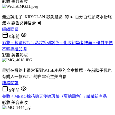
彩妝
美容彩妝
最近試用了 KRYOLAN 歌劇魅影 的 ► 百分百幻顏防水粉底
液 & 霧色女神唇膏 ◀︎
繼續閱讀
9年前
彩妝。韓國W.Lab 彩妝系列試色。化妝初學者推薦。優質平價
不輸專櫃品牌
彩妝
美容彩妝
最近在網路上很常看到W.Lab產品的文章推薦，在前陣子我也
有購入一款W.Lab的白雪公主美白霜
繼續閱讀
9年前
美妝。MEKO棉花糖天使遮瑕棒（蜜糖霜色）/ 試試新產品
彩妝
美容彩妝