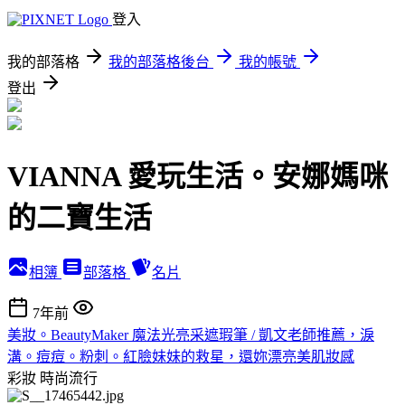
登入
我的部落格
我的部落格後台
我的帳號
登出
VIANNA 愛玩生活。安娜媽咪
的二寶生活
相簿
部落格
名片
7年前
美妝。BeautyMaker 魔法光亮采遮瑕筆 / 凱文老師推薦，淚
溝。痘痘。粉刺。紅臉妹妹的救星，還妳漂亮美肌妝感
彩妝
時尚流行