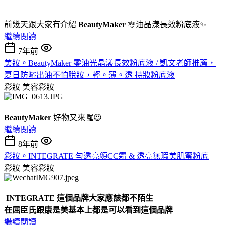
前幾天跟大家有介紹
BeautyMaker
零油晶漾長效粉底液✨
繼續閱讀
7年前
美妝。BeautyMaker 零油光晶漾長效粉底液 / 凱文老師推薦，
夏日防曬出油不怕脫妝，輕。薄。透 持妝粉底液
彩妝
美容彩妝
BeautyMaker
好物又來囉😍
繼續閱讀
8年前
彩妝。INTEGRATE 勻透亮顏CC霜 & 透亮無瑕美肌蜜粉底
彩妝
美容彩妝
I
NTEGRATE
這個品牌大家應該都不陌生
在屈臣氏跟康是美基本上都是可以看到這個品牌
繼續閱讀