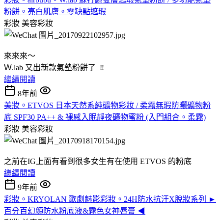
粉餅。亮白肌膚。零缺點遮瑕
彩妝
美容彩妝
來來來～
Ｗ.lab 又出新款氣墊粉餅了 ‼️
繼續閱讀
8年前
美妝。ETVOS 日本天然系純礦物彩妝 / 柔霧無瑕防曬礦物粉
底 SPF30 PA++ & 裸感入眠靜夜礦物蜜粉 (入門組合。柔霧)
彩妝
美容彩妝
之前在IG上面有看到很多女生有在使用 ETVOS 的粉底
繼續閱讀
9年前
彩妝。KRYOLAN 歌劇魅影彩妝。24H防水抗汗X脫妝系列 ►
百分百幻顏防水粉底液&霧色女神唇膏 ◀︎