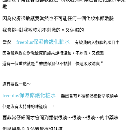
敷
因為皮膚很敏感我當然也不可能任何一個化妝水都敷臉
我會挑~對我敏乾肌不刺激的。又保濕的
freeplus保濕修護化粧水
當然
有被我納入敷臉的項目中
因為我覺得它對我敏感肌膚來說很溫和。不刺激。又保濕
還有一個重點就是＂雖然保濕但不黏膩。快速吸收清爽＂
還有要說一點～
freeplus保濕修護化粧水
雖然含有６種
和漢植物萃取精華
但是沒有太特殊的味道唷！！
要非常仔細聞才會聞到類似很淡～很淡～很淡～的中藥味
但是幾乎９８％我覺得沒味道