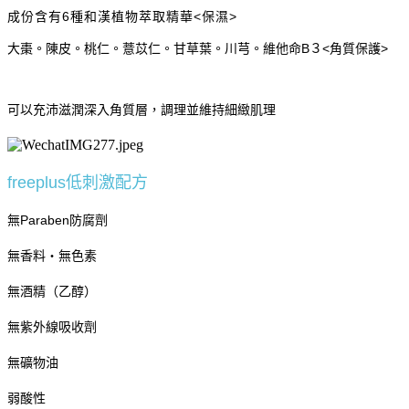
成份含有6種和漢植物萃取精華<保濕>
大棗。陳皮。
桃仁。薏苡仁。甘草葉。川芎。
維他命B３<角質保護>
可以充沛滋潤深入角質層，調理並維持細緻肌理
freeplus低刺激配方
無Paraben防腐劑
無香料・無色素
無酒精（乙醇）
無紫外線吸收劑
無礦物油
弱酸性